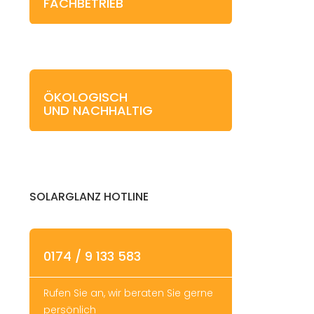
FACHBETRIEB
ÖKOLOGISCH
UND NACHHALTIG
SOLARGLANZ HOTLINE
0174 / 9 133 583
Rufen Sie an, wir beraten Sie gerne
persönlich