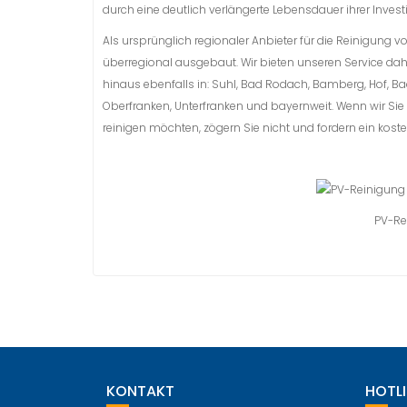
durch eine deutlich verlängerte Lebensdauer ihrer Invest
Als ursprünglich regionaler Anbieter für die Reinigun
überregional ausgebaut. Wir bieten unseren Service dah
hinaus ebenfalls in: Suhl, Bad Rodach, Bamberg, Hof, Ba
Oberfranken, Unterfranken und bayernweit. Wenn wir Si
reinigen möchten, zögern Sie nicht und fordern ein kos
PV-Re
KONTAKT
HOTLI