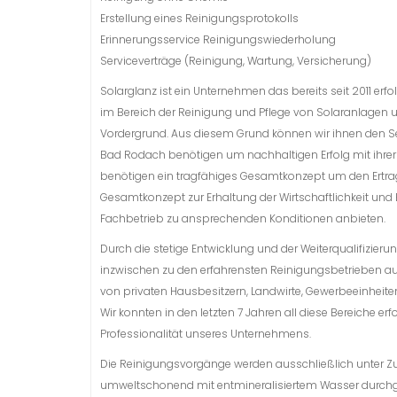
Erstellung eines Reinigungsprotokolls
Erinnerungsservice Reinigungswiederholung
Serviceverträge (Reinigung, Wartung, Versicherung)
Solarglanz ist ein Unternehmen das bereits seit 2011 erfo
im Bereich der Reinigung und Pflege von Solaranlagen 
Vordergrund. Aus diesem Grund können wir ihnen den Ser
Bad Rodach benötigen um nachhaltigen Erfolg mit ihrer
benötigen ein tragfähiges Gesamtkonzept um den Ertrag
Gesamtkonzept zur Erhaltung der Wirtschaftlichkeit und 
Fachbetrieb zu ansprechenden Konditionen anbieten.
Durch die stetige Entwicklung und der Weiterqualifizierun
inzwischen zu den erfahrensten Reinigungsbetrieben auf
von privaten Hausbesitzern, Landwirte, Gewerbeeinheit
Wir konnten in den letzten 7 Jahren all diese Bereiche er
Professionalität unseres Unternehmens.
Die Reinigungsvorgänge werden ausschließlich unter 
umweltschonend mit entmineralisiertem Wasser durchgef