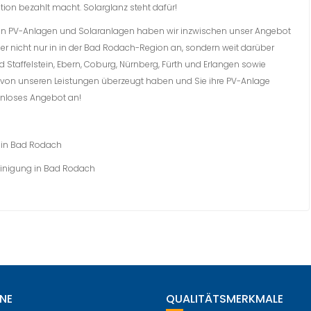
ition bezahlt macht. Solarglanz steht dafür!
g von PV-Anlagen und Solaranlagen haben wir inzwischen unser Angebot
er nicht nur in in der Bad Rodach-Region an, sondern weit darüber
d Staffelstein, Ebern, Coburg, Nürnberg, Fürth und Erlangen sowie
e von unseren Leistungen überzeugt haben und Sie ihre PV-Anlage
tenloses Angebot an!
inigung in Bad Rodach
NE
QUALITÄTSMERKMALE